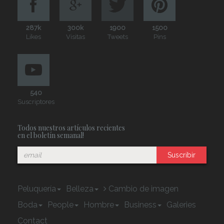
287k
300k
1900
1500
Likes
Visitas
Tweets
Pins
540
Suscriptores
Todos nuestros artículos recientes
en el boletín semanal!
Suscribir
Peluquería
Belleza
Cambio de imagen
Boda
People
Hombre
Business
Galeries
Contact