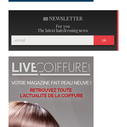
NEWSLETTER
For you
The latest hairdressing news
ok