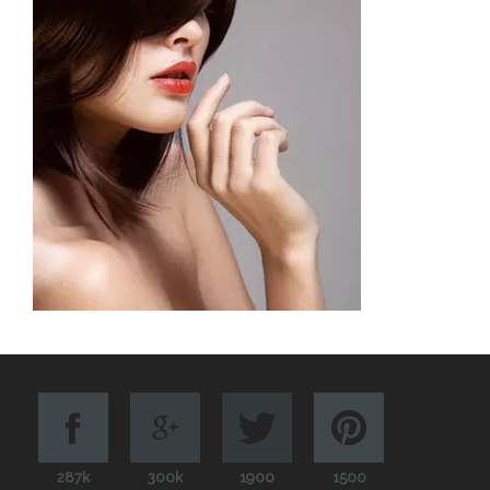
287k
300k
1900
1500