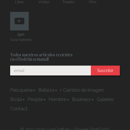
Likes
Visitas
Tweets
Pins
540
Suscriptores
Todos nuestros artículos recientes
en el boletín semanal!
Suscribir
Peluquería
Belleza
Cambio de imagen
Boda
People
Hombre
Business
Galeries
Contact
© 2011/2015 LiveCoiffure - Groupe DigitGold |