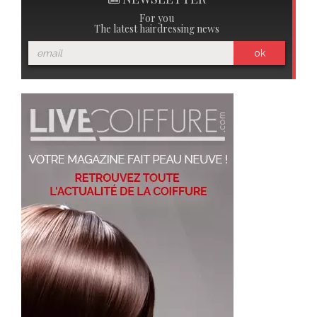
For you
The latest hairdressing news
ok