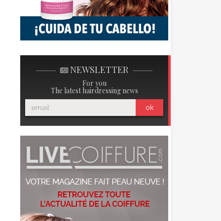
NEWSLETTER
For you
The latest hairdressing news
ok