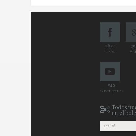
287k
30
Likes
Vis
540
Suscriptores
Todos nue
en el bol