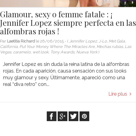
Glamour, sexy o femme fatale : ¡
Jennifer Lopez siempre perfecta en las
alfombras rojas !
Par
Laetitia Richard
le
26/06/2015
- (
Jennifer Lopez, J-Lo, Met Gala,
California, Put Your Money Where The Miracles Are, Mechas rubias, Las
Vegas, caramelo, wet look, Tony Awards, Nueva York
)
Jennifer Lopez es sin duda la reina latina de la alfombras
rojas. En cada aparición, causa sensación con sus looks
muy glamour y sexy. Últimamente, apareció como una
real “diva retro” con...
Lire plus