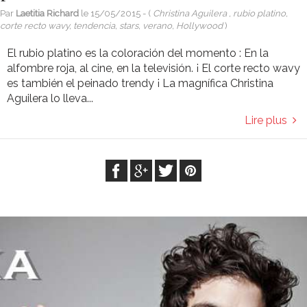
Par
Laetitia Richard
le
15/05/2015
- (
Christina Aguilera , rubio platino,
corte recto wavy, tendencia, stars, verano, Hollywood
)
El rubio platino es la coloración del momento : En la
alfombre roja, al cine, en la televisión. ¡ El corte recto wavy
es también el peinado trendy ¡ La magnífica Christina
Aguilera lo lleva...
Lire plus