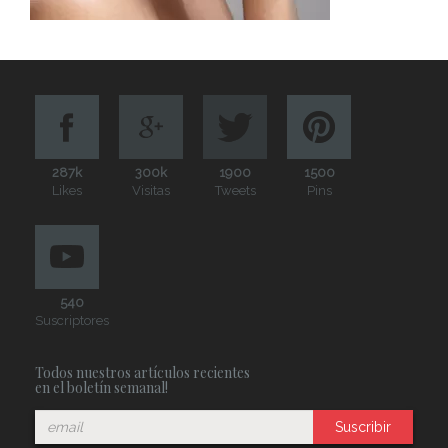
287k
300k
1900
1500
Likes
Visitas
Tweets
Pins
540
Suscriptores
Todos nuestros artículos recientes
en el boletín semanal!
Suscribir