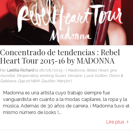
Concentrado de tendencias : Rebel
Heart Tour 2015-16 by MADONNA
Par
Laetitia Richard
le
28/08/2015
- (
Madonna, Rebel Heart, gira
mundial, Desperately seeking Suzan, Versace, Louis Vuitton, Dolce &
Gabbana, Gap et H&M, Gaultier, Marylin
)
Madonna es una artista cuyo trabajo siempre fue
vanguardista en cuanto a la modas capilares, la ropa y la
música. Además de 30 años de carrera, ¡ Madonna tuvo el
mismo número de looks !...
Lire plus