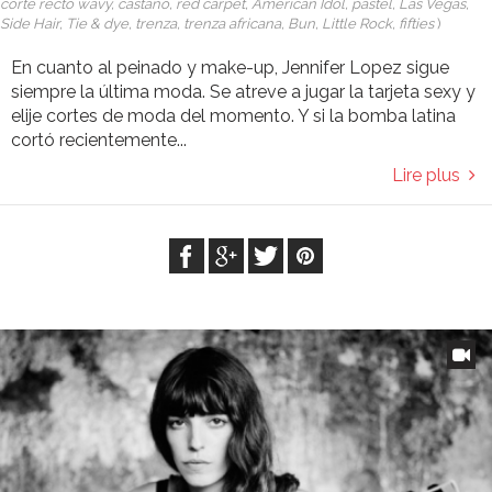
corte recto wavy, castaño, red carpet, American Idol, pastel, Las Vegas,
Side Hair, Tie & dye, trenza, trenza africana, Bun, Little Rock, fifties
)
En cuanto al peinado y make-up, Jennifer Lopez sigue
siempre la última moda. Se atreve a jugar la tarjeta sexy y
elije cortes de moda del momento. Y si la bomba latina
cortó recientemente...
Lire plus