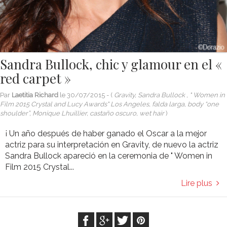
Sandra Bullock, chic y glamour en el «
red carpet »
Par
Laetitia Richard
le
30/07/2015
- (
Gravity, Sandra Bullock , " Women in
Film 2015 Crystal and Lucy Awards" Los Angeles, falda larga, body “one
shoulder”, Monique Lhuillier, castaño oscuro, wet hair
)
¡ Un año después de haber ganado el Oscar a la mejor
actriz para su interpretación en Gravity, de nuevo la actriz
Sandra Bullock apareció en la ceremonia de " Women in
Film 2015 Crystal...
Lire plus