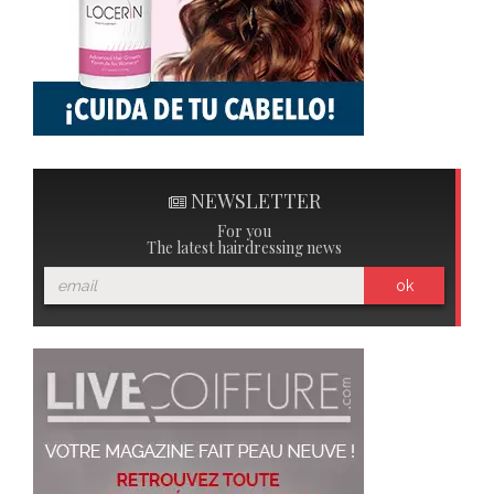
NEWSLETTER
For you
The latest hairdressing news
ok