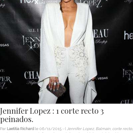
Jennifer Lopez : 1 corte recto 3
peinados.
Par
Laetitia Richard
le
06/11/2015
- (
Jennifer Lopez, Balmain, corte recto,