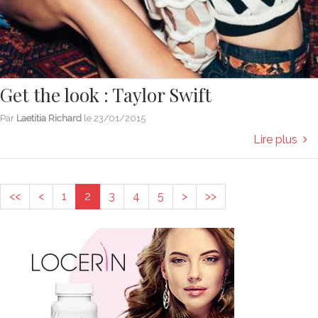
Get the look : Taylor Swift
Par
Laetitia Richard
le
23/01/2015
Lire plus
<<
<
1
2
3
4
5
>
>>