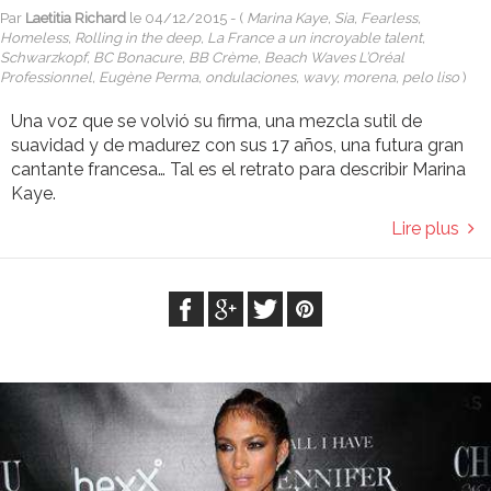
Par
Laetitia Richard
le
04/12/2015
- (
Marina Kaye, Sia, Fearless,
Homeless, Rolling in the deep, La France a un incroyable talent,
Schwarzkopf, BC Bonacure, BB Crème, Beach Waves L’Oréal
Professionnel, Eugène Perma, ondulaciones, wavy, morena, pelo liso
)
Una voz que se volvió su firma, una mezcla sutil de
suavidad y de madurez con sus 17 años, una futura gran
cantante francesa… Tal es el retrato para describir Marina
Kaye.
Lire plus