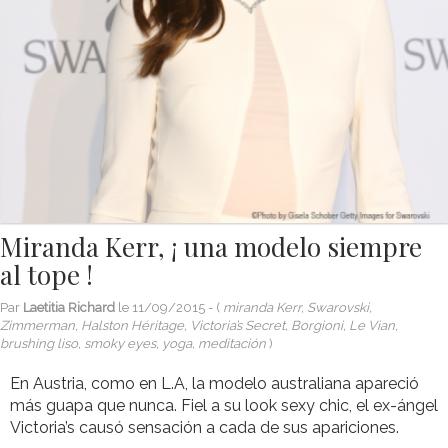
Miranda Kerr, ¡ una modelo siempre
al tope !
Par
Laetitia Richard
le
11/09/2015
- (
miranda Kerr, Swarovski,
Zimmerman, Halston Héritage, Victoria’s Secret, Borgioni, Le Vian,
brushing liso, smoky eyes, yoga, meditación
)
En Austria, como en L.A, la modelo australiana apareció
más guapa que nunca. Fiel a su look sexy chic, el ex-ángel
Victoria’s causó sensación a cada de sus apariciones.