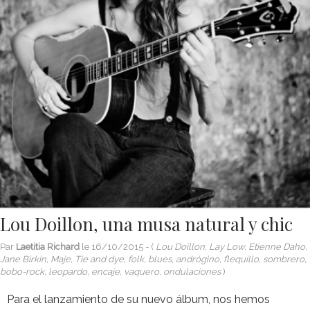
Lou Doillon, una musa natural y chic
Par
Laetitia Richard
le
16/10/2015
- (
Lou Doillon, Lay Low, Etienne Daho,
Jane Birkin, Maje, Tie and dye, folk, blues, andrógino, flequillo, sombrero,
bobo-rock, leopardo, encaje, vaquero, ondulaciones
)
Para el lanzamiento de su nuevo álbum, nos hemos