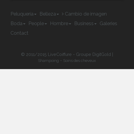
Peluquería
Belleza
Cambio de imagen
Boda
People
Hombre
Business
Galeries
Contact
© 2011/2015 LiveCoiffure - Groupe DigitGold |
-
Shampoing
Soins des cheveux