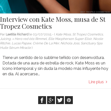
Interview con Kate Moss, musa de St
Tropez Cosmetics
Par
Laetitia Richard
le
03/07/2015
- (
Kate Moss, St Tropez Cosmetics,
Juicing, « Hero red 001 Rimmel, Elle Macpherson Super Elixir, Nicole
Ritchie, Lucas Papaw, Crème De La Mer, Nichola Joss, Sanctuary Spa
Huile Sérum Miracle
)
Tiene un sentido de lo sublime teñido con desenvoltura.
Dotada de una aura de estrella de rock, Kate Moss es un
icono intemporal y sin duda la modelo más influyente hoy
en día. Al acercarse...
Lire plus