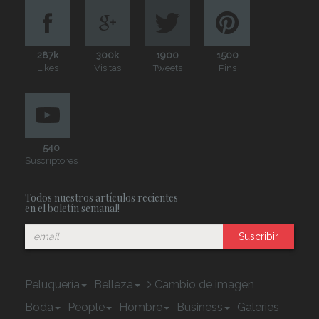
287k
300k
1900
1500
Likes
Visitas
Tweets
Pins
540
Suscriptores
Todos nuestros artículos recientes
en el boletín semanal!
Suscribir
Peluquería
Belleza
Cambio de imagen
Boda
People
Hombre
Business
Galeries