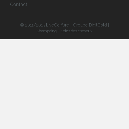
Contact
© 2011/2015 LiveCoiffure - Groupe DigitGold |
-
Shampoing
Soins des cheveux