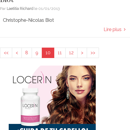
Par
Laetitia Richard
le
01/01/2013
Christophe-Nicolas Biot
Lire plus
<<
<
8
9
10
11
12
>
>>