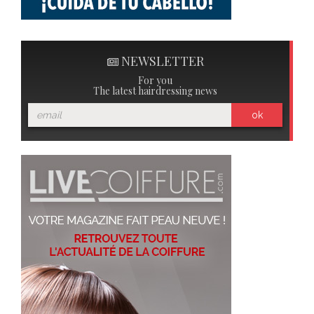
NEWSLETTER
For you
The latest hairdressing news
ok