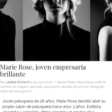
Marie Rose, joven empresaria
brillante
Par
Laetitia Richard
le
25/04/2016
- (
Daniel Pister, Maria Rosa coiffure,
cambio de imagen, peinado, peluquero, dossier de prensa, fotógrafo,
salón de peluquería
)
Joven peluquera de 28 años, Marie Rose decidió abrir su
propio salón de peluquería hace unos 3 años. Estilista,