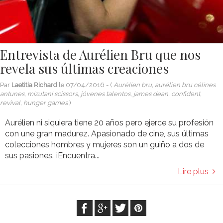
Entrevista de Aurélien Bru que nos
revela sus últimas creaciones
Par
Laetitia Richard
le
07/04/2016
- (
Aurélien bru, aurélien bru célines
antunes, mizutani scissors, jóvenes talentos, james dean, confident,
revival, hunger games
)
Aurélien ni siquiera tiene 20 años pero ejerce su profesión
con une gran madurez. Apasionado de cine, sus últimas
colecciones hombres y mujeres son un guiño a dos de
sus pasiones. ¡Encuentra...
Lire plus