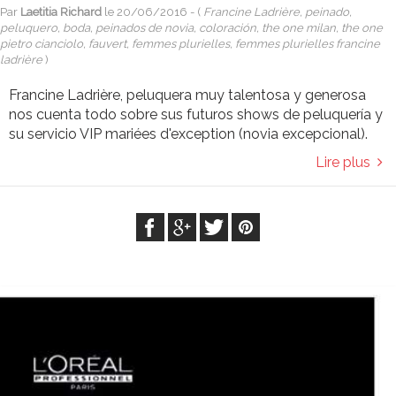
Par
Laetitia Richard
le
20/06/2016
- (
Francine Ladrière, peinado,
peluquero, boda, peinados de novia, coloración, the one milan, the one
pietro cianciolo, fauvert, femmes plurielles, femmes plurielles francine
ladrière
)
Francine Ladrière, peluquera muy talentosa y generosa
nos cuenta todo sobre sus futuros shows de peluquería y
su servicio VIP mariées d'exception (novia excepcional).
Lire plus