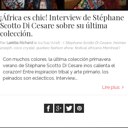
¡África es chic! Interview de Stéphane
Scotto Di Cesare sobre su última
colección.
Par
Laetitia Richard
le
01/04/2016
- (
Stéphane Scotto Di Cesare, helmer
joseph, coco crystal, quebec fashion show, festival africano Montreal
)
Con muchos colores, la última colección primavera
verano de Stéphane Scotto Di Cesare ¡nos calienta el
corazón! Entre inspiración tribal y arte primario, los
peinados son eclécticos. Interview...
Lire plus