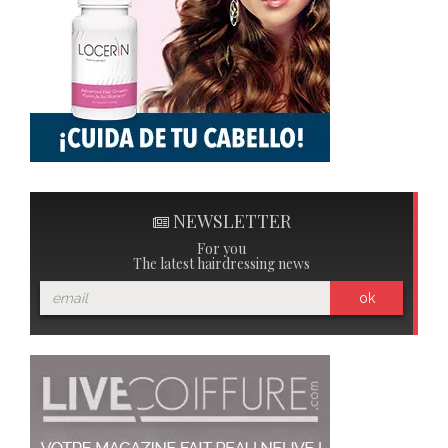
NEWSLETTER
For you
The latest hairdressing news
ok