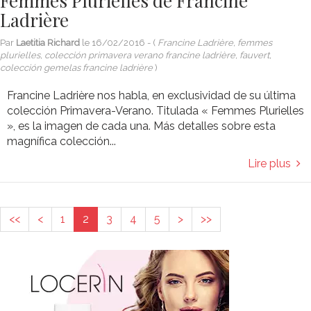
Femmes Plurielles de Francine
Ladrière
Par
Laetitia Richard
le
16/02/2016
- (
Francine Ladrière, femmes
plurielles, colección primavera verano francine ladrière, fauvert,
colección gemelas francine ladrière
)
Francine Ladrière nos habla, en exclusividad de su última
colección Primavera-Verano. Titulada « Femmes Plurielles
», es la imagen de cada una. Más detalles sobre esta
magnífica colección...
Lire plus
<<
<
1
2
3
4
5
>
>>