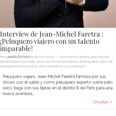
Interview de Jean-Michel Faretra :
¡Peluquero viajero con un talento
imparable!
Par
Laetitia Richard
le
14/04/2016
- (
Jean michel faretra, jean michel
faretra bruno fun radio, jean michel faretra sables, faretra parís, salón de
peluquería faretra parís, show probst en Luxemburgo
)
Peluquero viajero, Jean-Michel Faretra famoso por sus
shows con el sable y como peluquero experto sobre pelo
seco, llega con sus tijeras en el distrito 8 de París para una
nueva aventura...
Lire plus