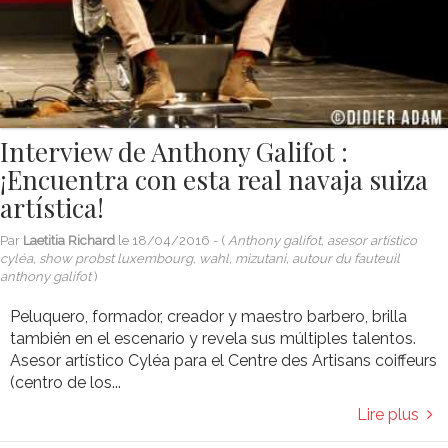
Interview de Anthony Galifot :
¡Encuentra con esta real navaja suiza
artística!
Par
Laetitia Richard
le
18/04/2016
- (
Anthony galifot, asesor artístico
cyléa, show probst luxembourg, wahl, mizutani, autour du fauteuil
anthony galifot
)
Peluquero, formador, creador y maestro barbero, brilla
también en el escenario y revela sus múltiples talentos.
Asesor artístico Cyléa para el Centre des Artisans coiffeurs
(centro de los...
Lire plus