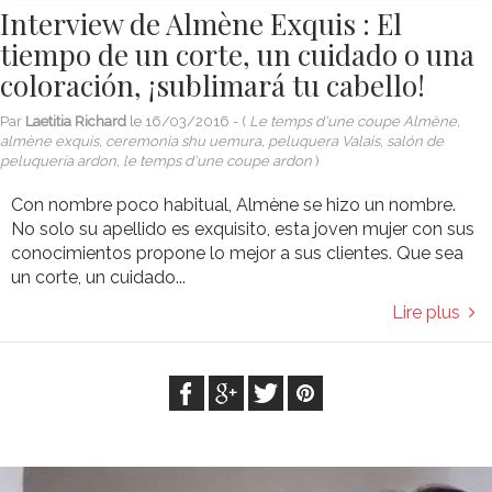
Interview de Almène Exquis : El
tiempo de un corte, un cuidado o una
coloración, ¡sublimará tu cabello!
Par
Laetitia Richard
le
16/03/2016
- (
Le temps d'une coupe Almène,
almène exquis, ceremonia shu uemura, peluquera Valais, salón de
peluquería ardon, le temps d'une coupe ardon
)
Con nombre poco habitual, Almène se hizo un nombre.
No solo su apellido es exquisito, esta joven mujer con sus
conocimientos propone lo mejor a sus clientes. Que sea
un corte, un cuidado...
Lire plus