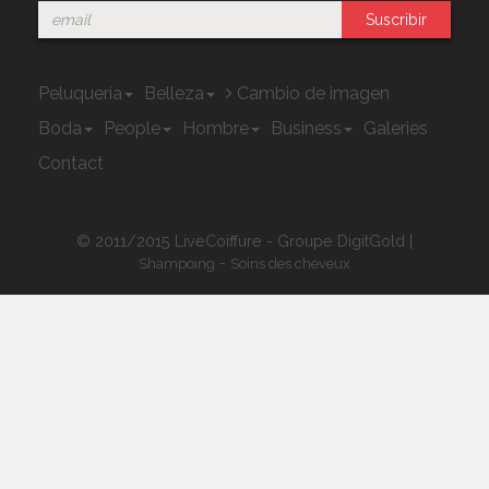
Suscribir
Peluquería
Belleza
Cambio de imagen
Boda
People
Hombre
Business
Galeries
Contact
© 2011/2015 LiveCoiffure - Groupe DigitGold |
-
Shampoing
Soins des cheveux