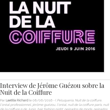
Interview de Jérôme Guézou sobre la
Nuit de la Coiffure
Par
Laetitia Richard
le
08/06/2016
- (
Peluquería, Nuit de la coiffure,
l'oréal professionnel, jérôme guézou, l'oréal, nuit de la coiffure paris, nuit
de la coiffure 9 de Junio, hair fashion night, peinados de moda, peinados