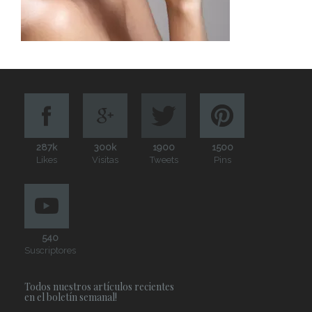
287k
300k
1900
1500
Likes
Visitas
Tweets
Pins
540
Suscriptores
Todos nuestros artículos recientes
en el boletín semanal!