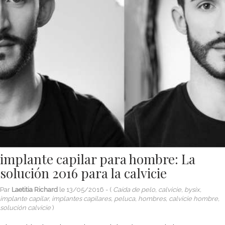
implante capilar para hombre: La
solución 2016 para la calvicie
Par
Laetitia Richard
le
13/05/2016
- (
Caída de pelo, calvicie, bysix,
implante capilar, implantes capilares, peluca, hombres, calvicie hombre,
solución calvicie
)