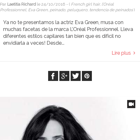
Par
Laetitia Richard
le
24/10/2016
- (
French girl hair, l’Oréal
Professionnel, Eva Green, peinado, peluquero, tendencia de peinados
)
Ya no te presentamos la actriz Eva Green, musa con
muchas facetas de la marca L’Oréal Professionnel. Lleva
diferentes estilos capilares tan bien que es difícil no
envidiarla a veces! Desde...
Lire plus