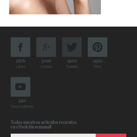
287k
300k
1900
1500
Likes
Visitas
Tweets
Pins
540
Suscriptores
Todos nuestros artículos recientes
en el boletín semanal!