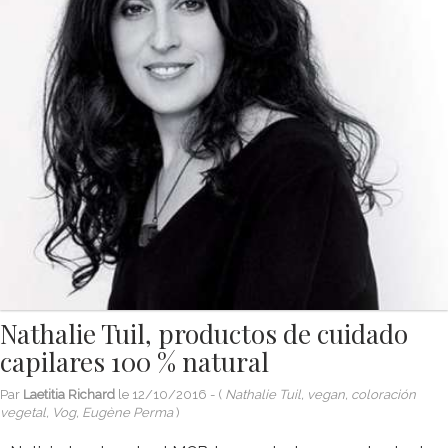
Nathalie Tuil, productos de cuidado
capilares 100 % natural
Par
Laetitia Richard
le
12/10/2016
- (
Nathalie Tuil, vegan, coloración
vegetal, Vog, Eugène Perma
)