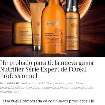
He probado para ti: la nueva gama
Nutrifier Série Expert de l’Oréal
Professionnel
Par
Laetitia Richard
le
10/10/2016
- (
peinado, pelo, L’Oréal
professionnel, serie experta, tendencia peinado, tendencia otoño
invierno 2017
)
¡Una nueva temporada va con nuevos productos! He