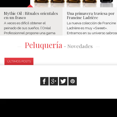
Mythic Oil : Rituales orientales
Una primavera traviesa por
en un frasco
Francine Ladrière
A veces es difícil obtener el
La nueva colección de Francine
peinado de sus sueños. l’Oréal
Ladrière es muy «Sweet».
Professionnel propone una gama
Entramos en su universo sabros
de aceites que se adapta a cada
donde las líneas puras se vuelv
Peluquería
tipo de pelo.
falsamente sofisticadas. El objet
- Novedades
es de honrar al rubio a veces...
ÚLTIMOS POSTS