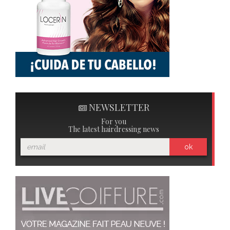
NEWSLETTER
For you
The latest hairdressing news
ok