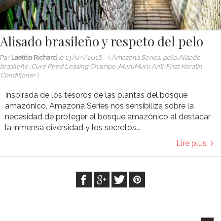
Alisado brasileño y respeto del pelo
Par
Laetitia Richard
le
13/04/2016
- (
Amazona Series, pelo,Alisado
brasileño ,Cure Peed Leasing Champo ,MuruMuru Anti-Frizz Keratin
Conditioner
)
Inspirada de los tesoros de las plantas del bosque
amazónico, Amazona Series nos sensibiliza sobre la
necesidad de proteger el bosque amazónico al destacar
la inmensa diversidad y los secretos...
Lire plus