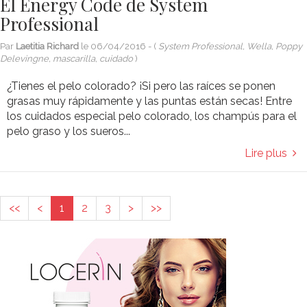
El Energy Code de System
Professional
Par
Laetitia Richard
le
06/04/2016
- (
System Professional, Wella, Poppy
Delevingne, mascarilla, cuidado
)
¿Tienes el pelo colorado? ¡Si pero las raíces se ponen
grasas muy rápidamente y las puntas están secas! Entre
los cuidados especial pelo colorado, los champús para el
pelo graso y los sueros...
Lire plus
<<
<
1
2
3
>
>>