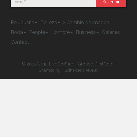
Suscribir
Peluquería
Belleza
Cambio de imagen
Boda
People
Hombre
Business
Galeries
Contact
© 2011/2015 LiveCoiffure - Groupe DigitGold |
-
Shampoing
Soins des cheveux