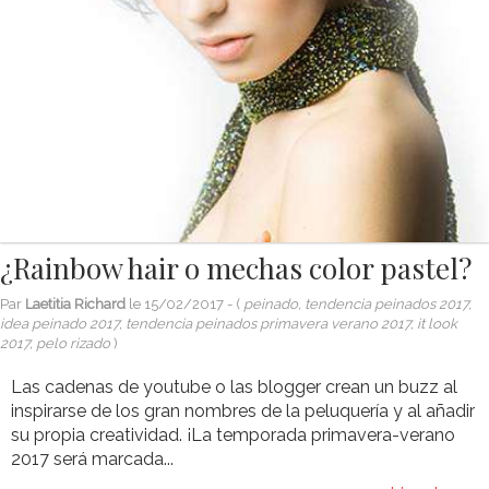
¿Rainbow hair o mechas color pastel?
Par
Laetitia Richard
le
15/02/2017
- (
peinado, tendencia peinados 2017,
idea peinado 2017, tendencia peinados primavera verano 2017, it look
2017, pelo rizado
)
Las cadenas de youtube o las blogger crean un buzz al
inspirarse de los gran nombres de la peluquería y al añadir
su propia creatividad. ¡La temporada primavera-verano
2017 será marcada...