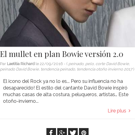
El mullet en plan Bowie versión 2.0
Par
Laetitia Richard
le
22/09/2016
- (
peinado, pelo, corte David Bowie,
peinado David Bowie, tendencia peinado, tendencia otoño invierno 2017
)
El icono del Rock ya no lo es... Pero su influencia no ha
desaparecido! El estilo del cantante David Bowie inspiró
muchas casas de alta costura, peluqueros, artistas… Este
otoño-invierno...
Lire plus