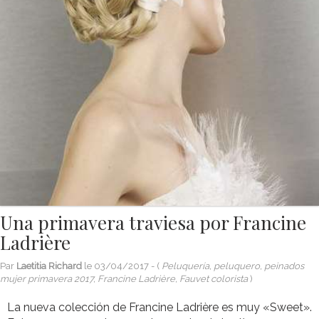
Una primavera traviesa por Francine
Ladrière
Par
Laetitia Richard
le
03/04/2017
- (
Peluquería, peluquero, peinados
mujer primavera 2017, Francine Ladrière, Fauvet colorista
)
La nueva colección de Francine Ladrière es muy «Sweet».