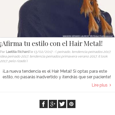
¡Afirma tu estilo con el Hair Metal!
Par
Laetitia Richard
le
13/02/2017
- (
peinado, tendencia peinados 2017,
idea peinado 2017, tendencia peinados primavera verano 2017, it look
2017, pelo rizado
)
¡La nueva tendencia es el Hair Metal! Si optas para este
estilo, no pasarás inadvertido y ¡tendrás que ser paciente!
Lire plus