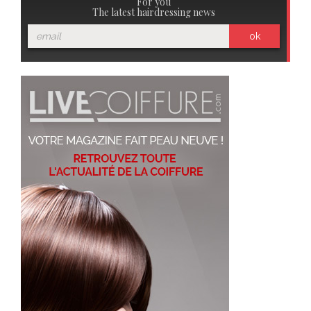
For you
The latest hairdressing news
ok