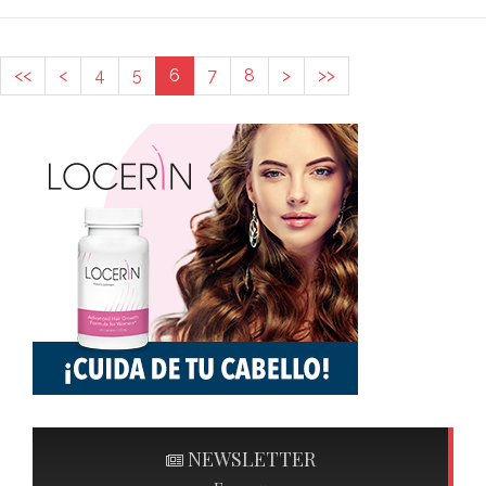
<<
<
4
5
6
7
8
>
>>
NEWSLETTER