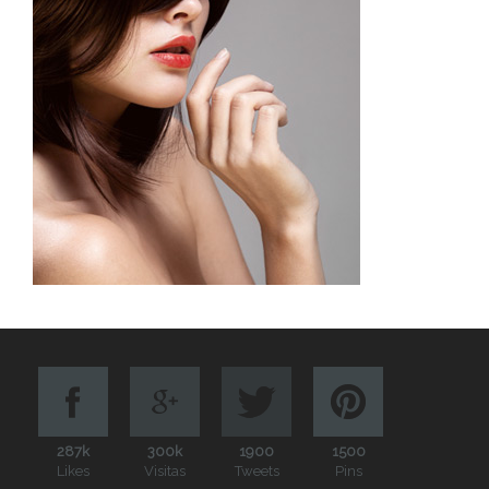
287k
300k
1900
1500
Likes
Visitas
Tweets
Pins