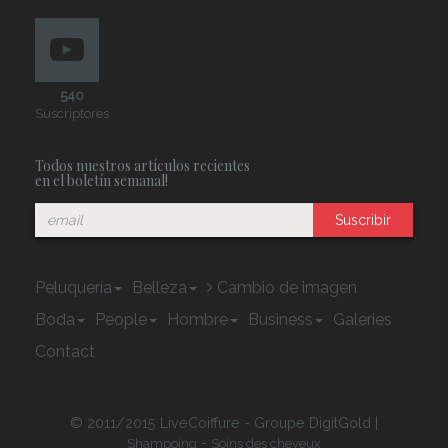
540
Suscriptores
Todos nuestros artículos recientes
en el boletín semanal!
Suscribir
Peluquería
Belleza
Cambio de imagen
Boda
People
Hombre
Business
Galeries
Contact
© 2011/2015 LiveCoiffure - Groupe DigitGold |
-
Shampoing
Soins des cheveux