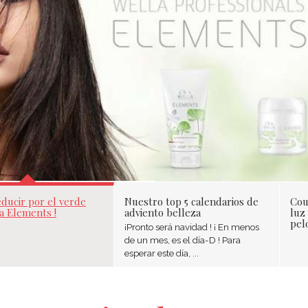
educir por el verde
Nuestro top 5 calendarios de
Cou
a Elements !
adviento belleza
luz 
pelo
¡Pronto será navidad ! ¡ En menos
de un mes, es el día-D ! Para
esperar este día, ...