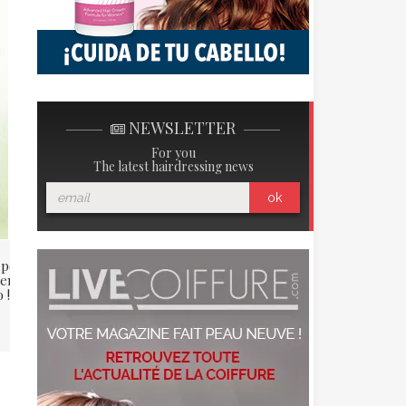
NEWSLETTER
For you
The latest hairdressing news
ok
pe d’éclat : Da un poco de
¡ Lyon despliega la alfombra
en su vida… ¡ al cortar tu
roja para Jérôme Guézou y sus
 !
moños !
Sara Svati