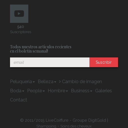
540
Suscriptores
Todos nuestros artículos recientes
en el boletín semanal!
Suscribir
Peluquería
Belleza
Cambio de imagen
Boda
People
Hombre
Business
Galeries
Contact
© 2011/2015 LiveCoiffure - Groupe DigitGold |
-
Shampoing
Soins des cheveux