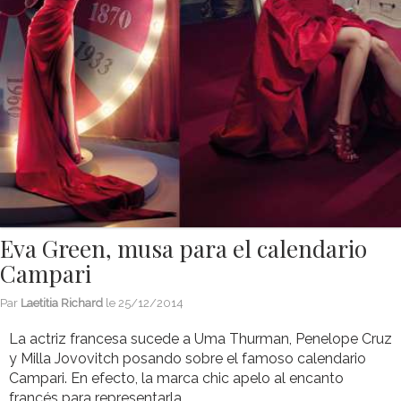
Eva Green, musa para el calendario
Campari
Par
Laetitia Richard
le
25/12/2014
La actriz francesa sucede a Uma Thurman, Penelope Cruz
y Milla Jovovitch posando sobre el famoso calendario
Campari. En efecto, la marca chic apelo al encanto
francés para representarla...