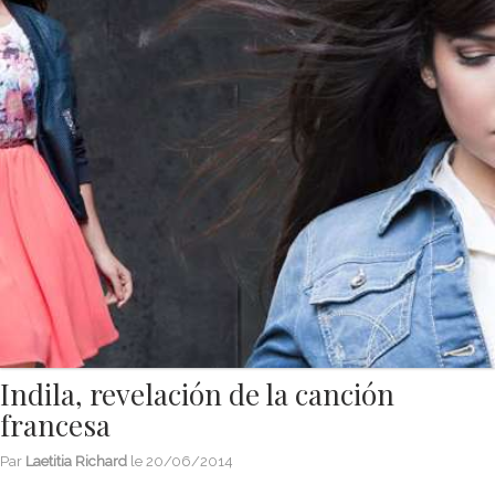
Indila, revelación de la canción
francesa
Par
Laetitia Richard
le
20/06/2014