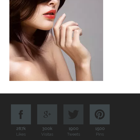
287k
300k
1900
1500
Likes
Visitas
Tweets
Pins