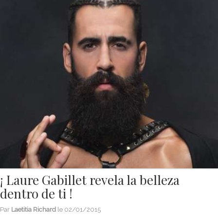
¡ Laure Gabillet revela la belleza
dentro de ti !
Par
Laetitia Richard
le
02/01/2015