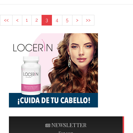
<<
<
1
2
3
4
5
>
>>
NEWSLETTER