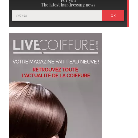
For you
The latest hairdressing news
ok