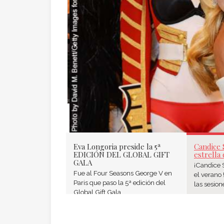
CANDICE SWAN
DE VICTORIA’S
Eva Longoria preside la 5ª
Candice 
EDICIÓN DEL GLOBAL GIFT
estrella 
GALA
¡Candice 
Fue al Four Seasons George V en
el verano 
Paris que paso la 5ª edición del
las sesione
Global Gift Gala ...