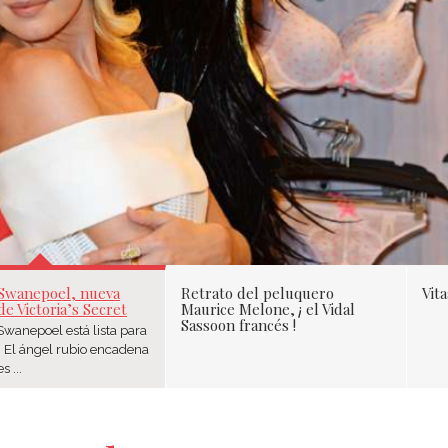
EPOEL, NUEVA ESTRE
 SECRET
Swanepoel, nueva
Retrato del peluquero
Vita
de Victoria’s Secret
Maurice Melone, ¡ el Vidal
Sassoon francés !
Swanepoel está lista para
! El ángel rubio encadena
s ...