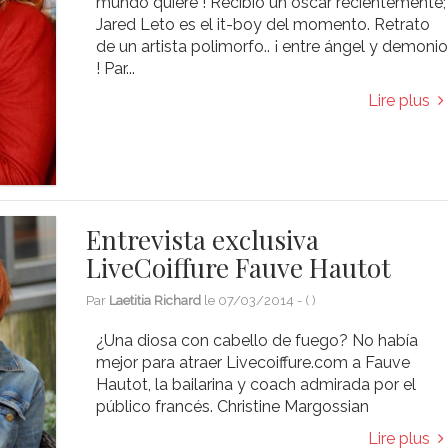
mundo quiere ! Recibió un óscar recientemente;
Jared Leto es el it-boy del momento. Retrato
de un artista polimorfo.. ¡ entre ángel y demoni
! Par...
Lire plus
Entrevista exclusiva
LiveCoiffure Fauve Hautot
Par
Laetitia Richard
le
07/03/2014
- (
)
¿Una diosa con cabello de fuego? No había
mejor para atraer Livecoiffure.com a Fauve
Hautot, la bailarina y coach admirada por el
público francés. Christine Margossian
Lire plus