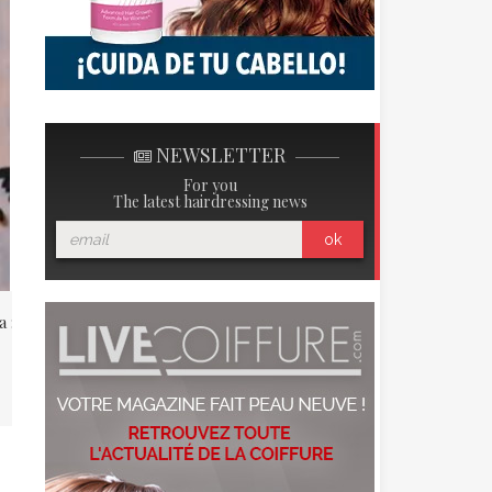
LLA
NEWSLETTER
For you
The latest hairdressing news
ok
a : Ici et maintenant.
Kylie Minogue, Icono de
belleza
La sublima Kylie Minogue saca su
12 álbum titulado « Kiss me once »,
el primer disco ...