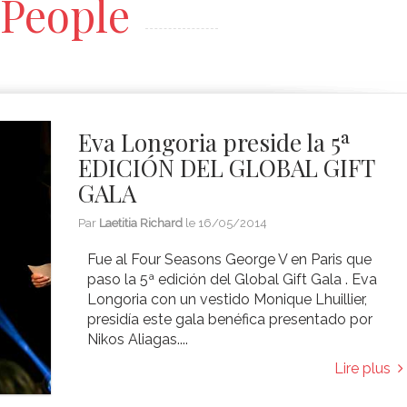
People
Eva Longoria preside la 5ª
EDICIÓN DEL GLOBAL GIFT
GALA
Par
Laetitia Richard
le
16/05/2014
Fue al Four Seasons George V en Paris que
paso la 5ª edición del Global Gift Gala . Eva
Longoria con un vestido Monique Lhuillier,
presidía este gala benéfica presentado por
Nikos Aliagas....
Lire plus