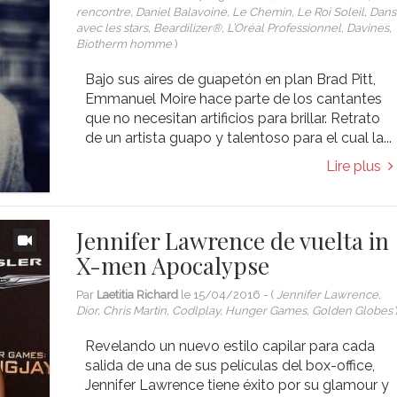
rencontre, Daniel Balavoine, Le Chemin, Le Roi Soleil, Dan
avec les stars, Beardilizer®, L’Oréal Professionnel, Davines,
Biotherm homme
)
Bajo sus aires de guapetón en plan Brad Pitt,
Emmanuel Moire hace parte de los cantantes
que no necesitan artificios para brillar. Retrato
de un artista guapo y talentoso para el cual la...
Lire plus
Jennifer Lawrence de vuelta in
X-men Apocalypse
Par
Laetitia Richard
le
15/04/2016
- (
Jennifer Lawrence,
Dior, Chris Martin, Codlplay, Hunger Games, Golden Globes
Revelando un nuevo estilo capilar para cada
salida de una de sus películas del box-office,
Jennifer Lawrence tiene éxito por su glamour y