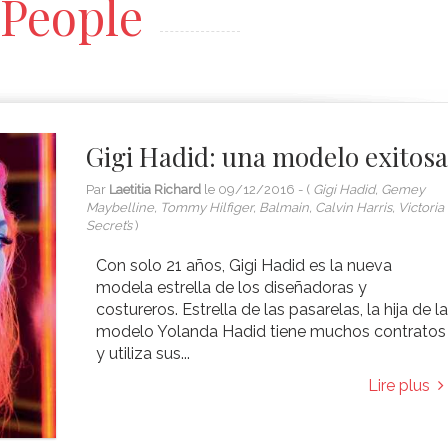
People
Gigi Hadid: una modelo exitos
Par
Laetitia Richard
le
09/12/2016
- (
Gigi Hadid, Gemey
Maybelline, Tommy Hilfiger, Balmain, Calvin Harris, Victoria
Secret’s
)
Con solo 21 años, Gigi Hadid es la nueva
modela estrella de los diseñadoras y
costureros. Estrella de las pasarelas, la hija de l
modelo Yolanda Hadid tiene muchos contratos
y utiliza sus...
Lire plus