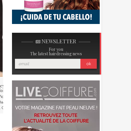
NEWSLETTER
For you
The latest hairdressing news
ok
ley Baldwin o el sueño
Alice Taglioni, ¡una musa
forniano
completa!
ños, la joven y bella Hailey
Madre y actriz completa, Alice
dwin domina perfectamente su
Taglioni encarna la mujer
. Con su rubio ...
moderna. Guapa y sonriente, ...