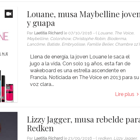
Louane, musa Maybelline jove
y guapa
Par
Laetitia Richard
le
07/10/2016
- (
Louane, The Voice,
Maybelline, Colorshow, Christophe Robin, Bioderma,
Lancôme, Batiste, Embryolisse, Famille Belier, Chambre 12
Llena de energía, la joven Louane le saca el
jugo a la vida. Con solo 19 años, esta fan de
wakeboard es una estrella ascendente en
Francia. Noticiada en The Voice en 2013 para su
voz clara...
Lire plus
Lizzy Jagger, musa rebelde par
Redken
Par
Laetitia Richard
le
23/09/2016
- (
redken, Lizzy Jagger,