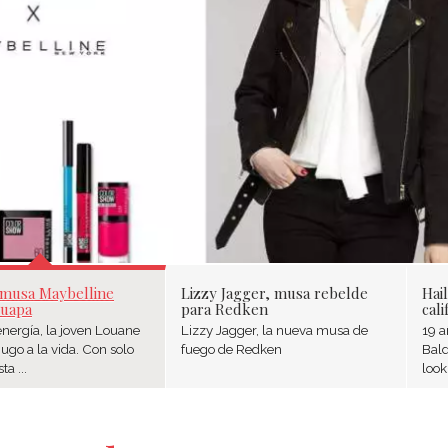
 musa Maybelline
Lizzy Jagger, musa rebelde
Hai
guapa
para Redken
cali
energía, la joven Louane
Lizzy Jagger, la nueva musa de
19 a
 jugo a la vida. Con solo
fuego de Redken
Bal
ta ...
look