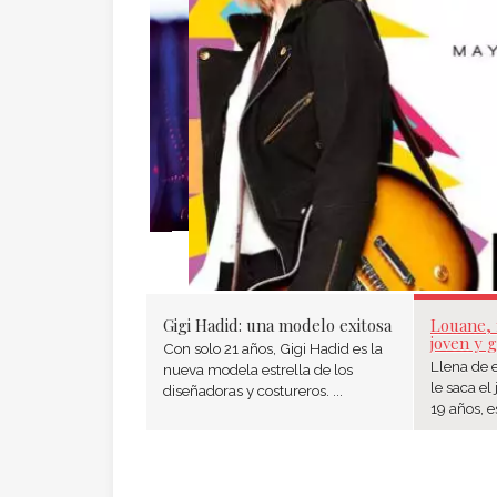
Gigi Hadid: una modelo exitosa
Louane,
joven y 
Con solo 21 años, Gigi Hadid es la
Llena de 
nueva modela estrella de los
le saca el
diseñadoras y costureros. ...
19 años, es