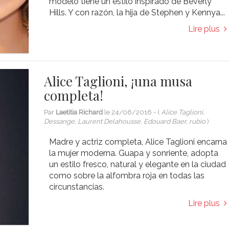
modelo tiene un estilo inspirado de Beverly
Hills. Y con razón, la hija de Stephen y Kennya...
Lire plus
Alice Taglioni, ¡una musa
completa!
Par
Laetitia Richard
le
24/06/2016
- (
Alice Taglioni,
Dessange, Laurent Delahousse, Edouard Baer, rubio
)
Madre y actriz completa, Alice Taglioni encarna
la mujer moderna. Guapa y sonriente, adopta
un estilo fresco, natural y elegante en la ciudad
como sobre la alfombra roja en todas las
circunstancias.
Lire plus