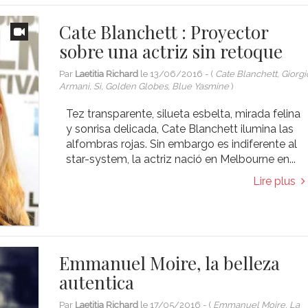
Cate Blanchett : Proyector
sobre una actriz sin retoque
Par
Laetitia Richard
le
13/06/2016
- (
Cate Blanchett, Giorgi
Armani, Si, Golden Globes, Blue Yasmine
)
Tez transparente, silueta esbelta, mirada felina
y sonrisa delicada, Cate Blanchett ilumina las
alfombras rojas. Sin embargo es indiferente al
star-system, la actriz nació en Melbourne en...
Lire plus
Emmanuel Moire, la belleza
autentica
Par
Laetitia Richard
le
17/05/2016
- (
Emmanuel Moire, La