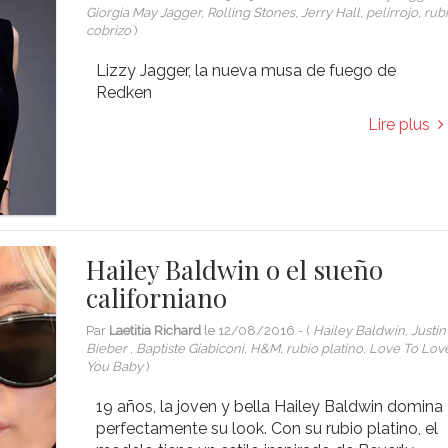
Giorgia May Jagger, Rolling Stones, Jerry Hall, pelirrojo, rubí
cobrizo
)
Lizzy Jagger, la nueva musa de fuego de
Redken
Lire plus
Hailey Baldwin o el sueño
californiano
Par
Laetitia Richard
le
12/08/2016
- (
Hailey Baldwin, Justin
Bieber , Baptiste Giabiconi, H&M, rubio platino, Love To Lov
You Baby
)
19 años, la joven y bella Hailey Baldwin domina
perfectamente su look. Con su rubio platino, el